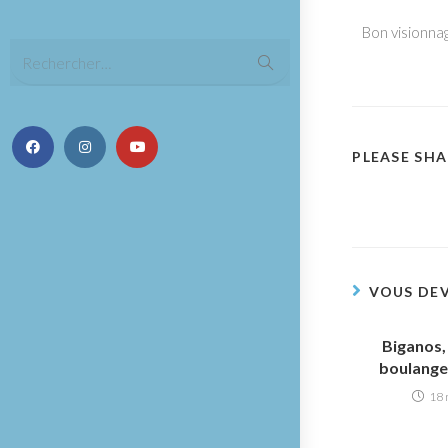
Bon visionna
Rechercher…
PLEASE SHA
VOUS DEV
Biganos, 
boulanger
18 