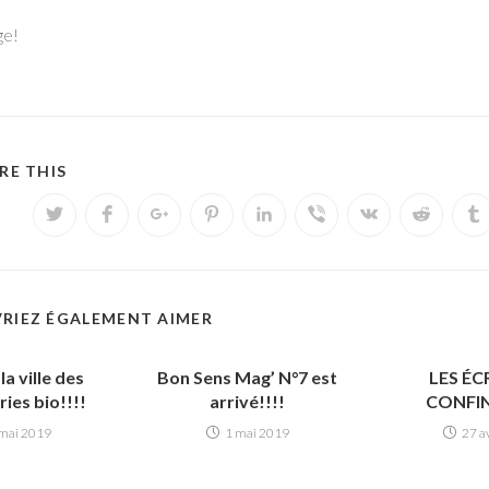
ge!
RE THIS
RIEZ ÉGALEMENT AIMER
la ville des
Bon Sens Mag’ N°7 est
LES ÉC
ies bio!!!!
arrivé!!!!
CONFI
mai 2019
1 mai 2019
27 a