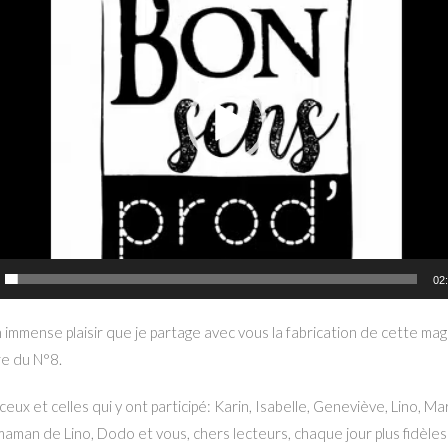
02
 immense plaisir que je partage avec vous la fabrication de cette ma
re du N°8.
ceux et celles qui y ont participé: Karin, Isabelle, Geneviève, Lino, Ma
 maman de Lino, Dodo et vous, chers lecteurs, chaque jour plus fidèles