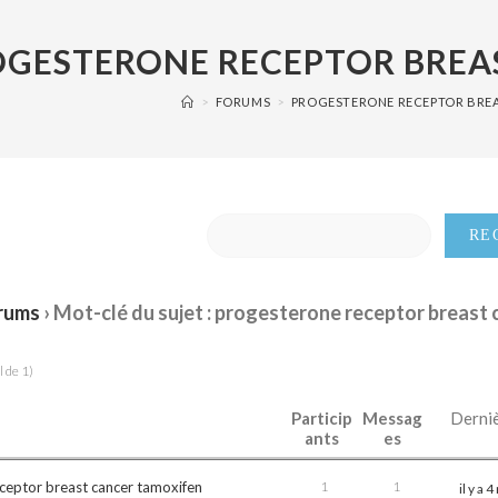
OGESTERONE RECEPTOR BREA
>
FORUMS
>
PROGESTERONE RECEPTOR BRE
rums
›
Mot-clé du sujet : progesterone receptor breast 
l de 1)
Particip
Messag
Derniè
ants
es
ceptor breast cancer tamoxifen
1
1
il y a