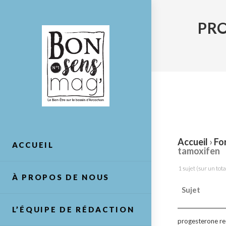
Skip
to
PR
content
Accueil
›
Fo
ACCUEIL
tamoxifen
1 sujet (sur un tota
À PROPOS DE NOUS
Sujet
L’ÉQUIPE DE RÉDACTION
progesterone re