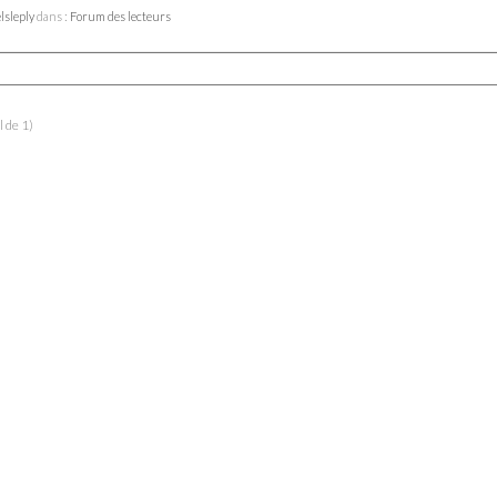
lsleply
dans :
Forum des lecteurs
l de 1)